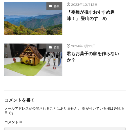
2023年10月12日
特集
「委員が推すおすすめ趣
味！」 登山のすゝめ
2024年3月25日
特集
君もお菓子の家を作らない
か？
コメントを書く
メールアドレスが公開されることはありません。
※
が付いている欄は必須項
目です
コメント
※