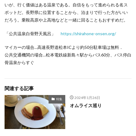
いが、行く価値はある温泉である。自信をもって進められる名ス
ポットだ。長野県に位置することから、泊まりで行った方がいい
だろう。乗鞍高原や上高地などと一緒に回ることもおすすめだ。
「公共温泉白骨野天風呂」
https://shirahone-onsen.org/
マイカーの場合…高速長野道松本ICより約50分駐車場は無料．
公共交通機関の場合…松本電鉄線新島々駅からバス60分、バス停白
骨温泉からすぐ
関連する記事
2024年1月26日
特集
オムライス巡り