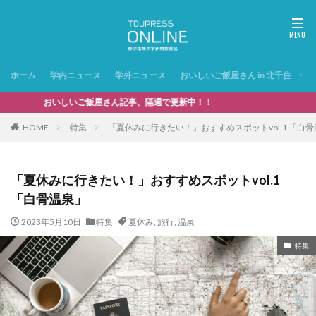
ホーム
学内ニュース
学外ニュース
おいしいご飯屋さん in 北千住
特
おいしいご飯屋さん記事、隔週で更新中！！
HOME
特集
「夏休みに行きたい！」おすすめスポットvol.1 「白
「夏休みに行きたい！」おすすめスポットvol.1
「白骨温泉」
2023年5月10日
特集
夏休み
,
旅行
,
温泉
特集