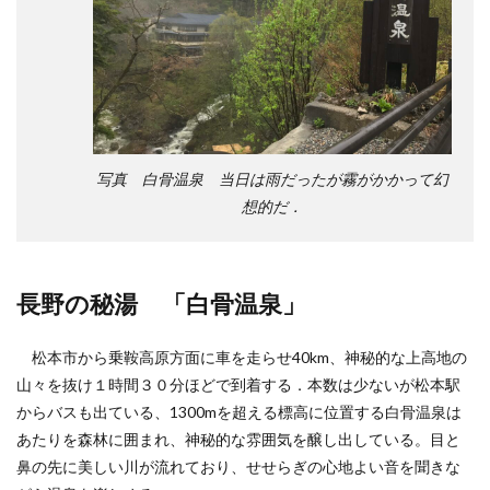
写真 白骨温泉 当日は雨だったが霧がかかって幻
想的だ．
長野の秘湯 「白骨温泉」
松本市から乗鞍高原方面に車を走らせ40km、神秘的な上高地の
山々を抜け１時間３０分ほどで到着する．本数は少ないが松本駅
からバスも出ている、1300mを超える標高に位置する白骨温泉は
あたりを森林に囲まれ、神秘的な雰囲気を醸し出している。目と
鼻の先に美しい川が流れており、せせらぎの心地よい音を聞きな