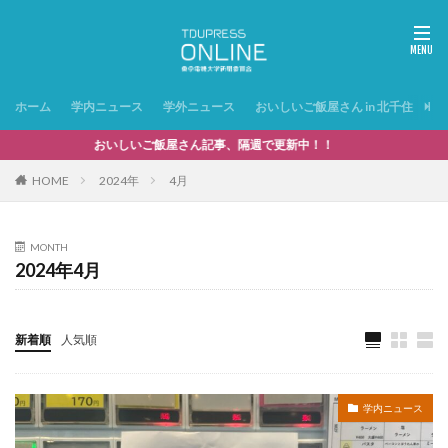
ホーム
学内ニュース
学外ニュース
おいしいご飯屋さん in 北千住
特
おいしいご飯屋さん記事、隔週で更新中！！
HOME
2024年
4月
MONTH
2024年4月
新着順
人気順
学内ニュース