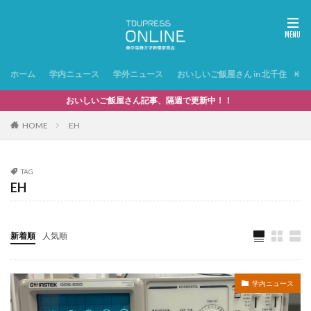
ホーム
学内ニュース
学外ニュース
おいしいご飯屋さん in 北千住
特
おいしいご飯屋さん記事、隔週で更新中！！
HOME
EH
TAG
EH
新着順
人気順
学内ニュース