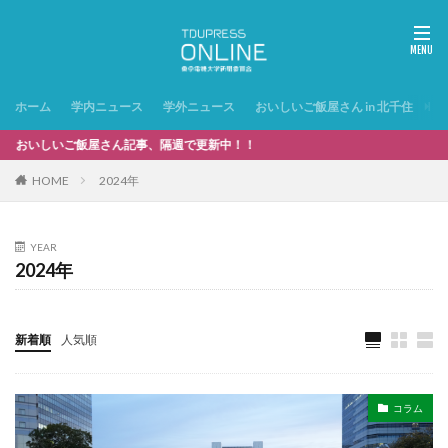
ホーム
学内ニュース
学外ニュース
おいしいご飯屋さん in 北千住
特
いご飯屋さん記事、隔週で更新中！！
HOME
2024年
YEAR
2024年
新着順
人気順
コラム