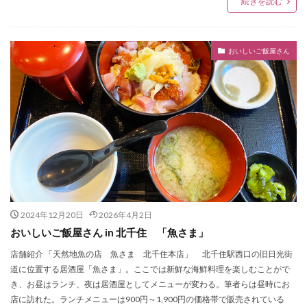
続きを読む
おいしいご飯屋さん
2024年12月20日
2026年4月2日
おいしいご飯屋さん in 北千住 「魚さま」
店舗紹介 「天然地魚の店 魚さま 北千住本店」 北千住駅西口の旧日光街
道に位置する居酒屋「魚さま」。ここでは新鮮な海鮮料理を楽しむことがで
き、お昼はランチ、夜は居酒屋としてメニューが変わる。筆者らは昼時にお
店に訪れた。ランチメニューは900円～1,900円の価格帯で販売されている