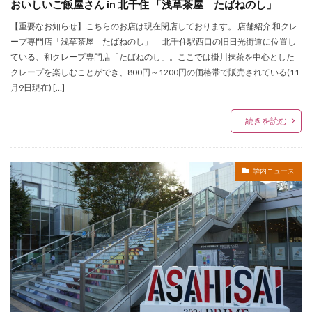
おいしいご飯屋さん in 北千住 「浅草茶屋 たばねのし」
【重要なお知らせ】こちらのお店は現在閉店しております。 店舗紹介 和クレ
ープ専門店「浅草茶屋 たばねのし」 北千住駅西口の旧日光街道に位置し
ている、和クレープ専門店「たばねのし」。ここでは掛川抹茶を中心とした
クレープを楽しむことができ、800円～1200円の価格帯で販売されている(11
月9日現在) […]
続きを読む
学内ニュース