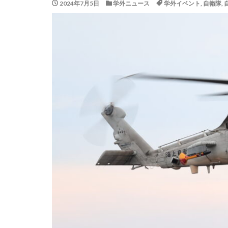
2024年7月5日
学外ニュース
学外イベント
,
自衛隊
,