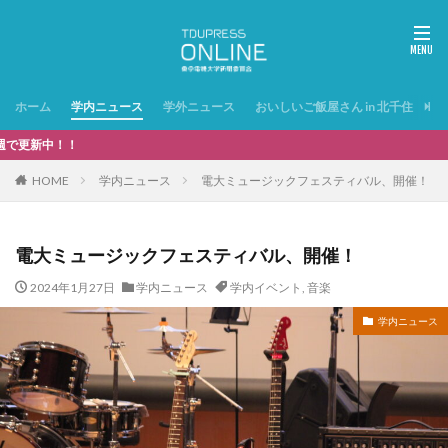
ホーム
学内ニュース
学外ニュース
おいしいご飯屋さん in 北千住
特
新中！！
HOME
学内ニュース
電大ミュージックフェスティバル、開催！
電大ミュージックフェスティバル、開催！
2024年1月27日
学内ニュース
学内イベント
,
音楽
学内ニュース