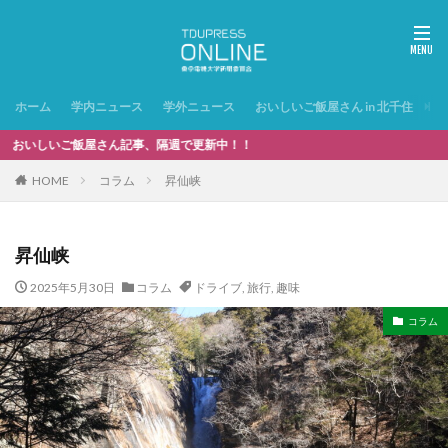
ホーム
学内ニュース
学外ニュース
おいしいご飯屋さん in 北千住
特
いご飯屋さん記事、隔週で更新中！！
HOME
コラム
昇仙峡
昇仙峡
2025年5月30日
コラム
ドライブ
,
旅行
,
趣味
コラム