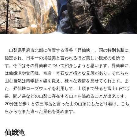
山梨県甲府市北部に位置する渓谷「昇仙峡」。国の特別名勝に
指定され、日本一の渓谷美と言われるほど美しい観光の名所で
す。今回はその昇仙峡について紹介しようと思います。昇仙峡に
は仙娥滝や覚円峰、奇岩・奇石など様々な見所があり、それらを
囲む自然は四季折々姿を変え、様々な表情を見せてくれます。ま
た、昇仙峡ロープウェイを利用して、山頂まで登ると富士山や北
岳、間ノ岳などの山梨に存在する山々を眺めることが出来ます。
20分ほど歩くと弥三郎岳と言った山の山頂にもたどり着け、こち
らからもまた違った景色を楽めます。
仙娥滝