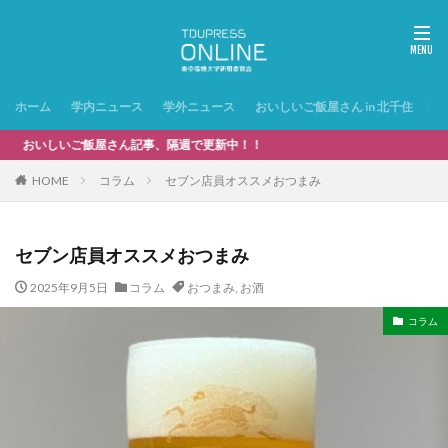
ホーム
学内ニュース
学外ニュース
おいしいご飯屋さん in 北千住
特
いしいご飯屋さん記事、隔週で更新中！！
HOME
コラム
セブン店員オススメおつまみ
セブン店員オススメおつまみ
2025年9月5日
コラム
おつまみ
,
お酒
コラム